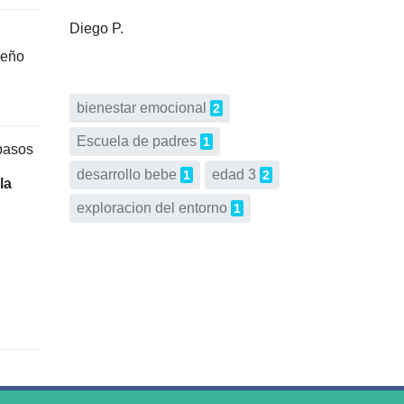
Diego P.
ueño
bienestar emocional
2
Escuela de padres
1
 pasos
desarrollo bebe
edad 3
1
2
la
exploracion del entorno
1