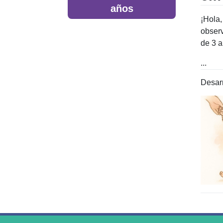
años
¡Hola,
obser
de 3 a
...
Desarr